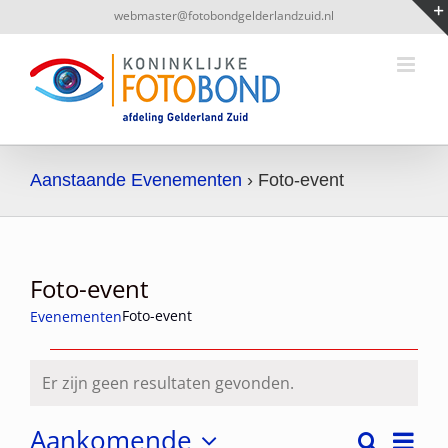
Ga
webmaster@fotobondgelderlandzuid.nl
naar
inhoud
Aanstaande Evenementen
› Foto-event
Foto-event
Foto-event
Evenementen
Evenementen
Er zijn geen resultaten gevonden.
Bericht
Aankomende
Even
Zoeken