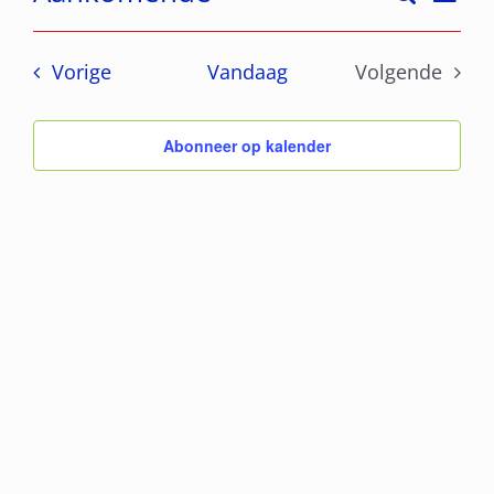
Lijst
Evene
Selecteer
weer
een
navig
Zoeke
Evenementen
Vorige
Vandaag
Volgende
datum.
Evenemen
en
Abonneer op kalender
weerg
naviga