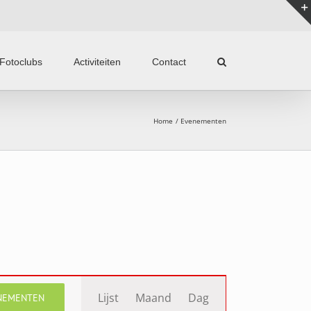
Fotoclubs
Activiteiten
Contact
Home
Evenementen
Evenement
Lijst
Maand
Dag
NEMENTEN
weergaven