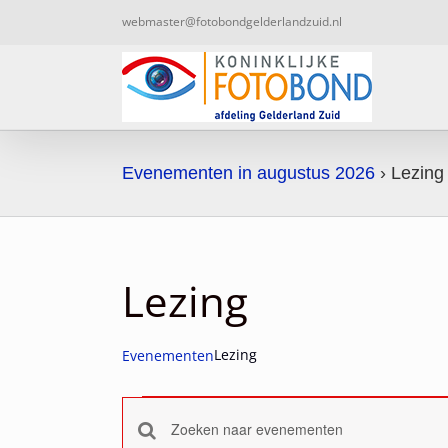
Ga
webmaster@fotobondgelderlandzuid.nl
naar
inhoud
Evenementen in augustus 2026
› Lezing
Lezing
Lezing
Evenementen
Evenementen
Vul