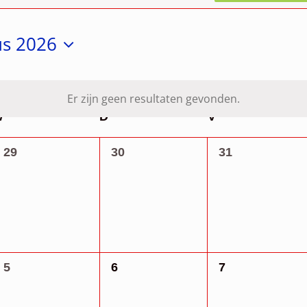
us 2026
er
Er zijn geen resultaten gevonden.
Bericht
W
WOENSDAG
D
DONDERDAG
V
VRIJDAG
0
0
0
29
30
31
evenementen,
evenementen,
evenementen,
0
0
0
5
6
7
evenementen,
evenementen,
evenementen,