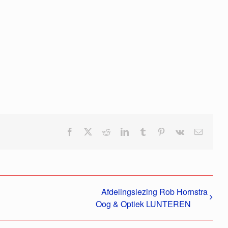
Facebook
X
Reddit
LinkedIn
Tumblr
Pinterest
Vk
E-
mail
Afdelingslezing Rob Hornstra
Oog & Optiek LUNTEREN