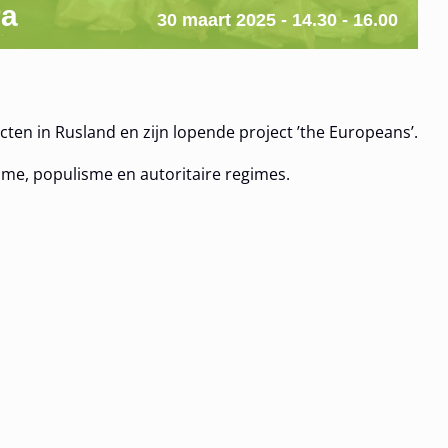
ra
30 maart 2025 - 14.30
-
16.00
cten in Rusland en zijn lopende project ’the Europeans’.
e, populisme en autoritaire regimes.