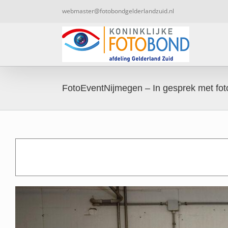
Ga
webmaster@fotobondgelderlandzuid.nl
naar
inhoud
FotoEventNijmegen – In gesprek met fot