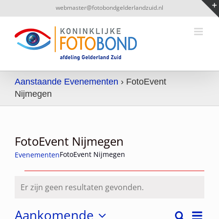
Ga
webmaster@fotobondgelderlandzuid.nl
naar
inhoud
Aanstaande Evenementen
› FotoEvent
Nijmegen
FotoEvent Nijmegen
FotoEvent Nijmegen
Evenementen
Evenementen
Er zijn geen resultaten gevonden.
Bericht
Aankomende
Even
Zoeken