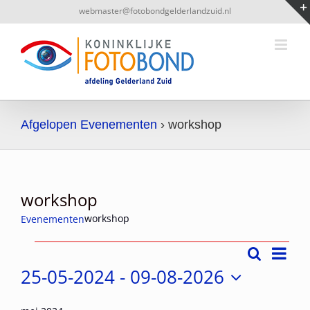
Ga
webmaster@fotobondgelderlandzuid.nl
naar
inhoud
Afgelopen Evenementen
› workshop
workshop
workshop
Evenementen
Even
Zoeken
Evenementen
Lijst
Evene
weer
25-05-2024
 - 
09-08-2026
navig
Selecteer
Zoeke