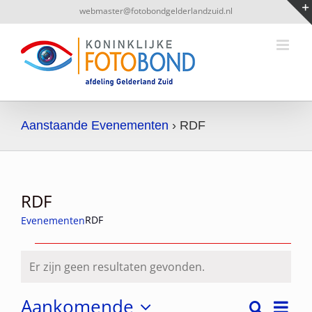
Ga
webmaster@fotobondgelderlandzuid.nl
naar
inhoud
Aanstaande Evenementen
› RDF
RDF
RDF
Evenementen
Evenementen
Er zijn geen resultaten gevonden.
Bericht
Aankomende
Even
Zoeken