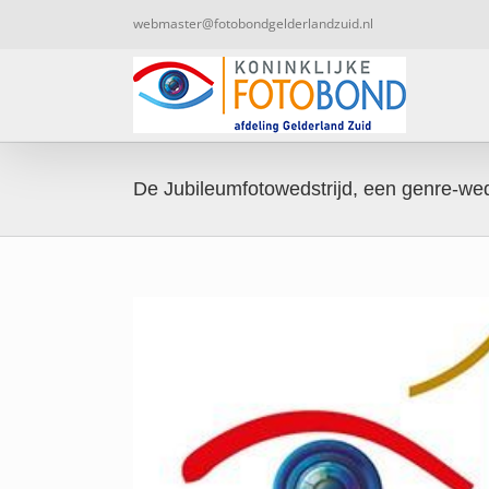
Ga
webmaster@fotobondgelderlandzuid.nl
naar
inhoud
De Jubileumfotowedstrijd, een genre-wed