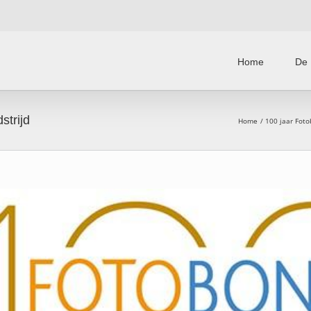
Home
De 
strijd
Home
100 jaar Fot