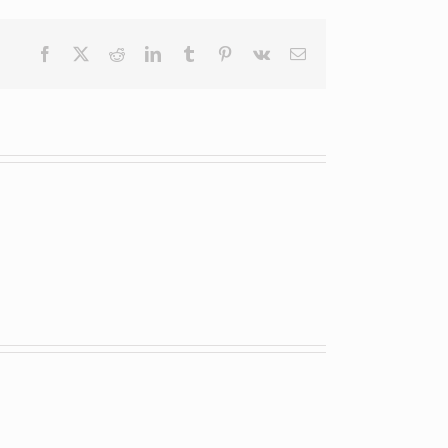
Facebook
X
Reddit
LinkedIn
Tumblr
Pinterest
Vk
E-
mail