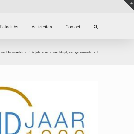
Fotoclubs
Activiteiten
Contact
obond
fotowedstrijd
De Jubileumfotowedstrijd, een genre-wedstrijd